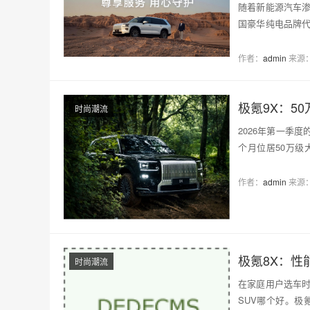
随着新能源汽车
国豪华纯电品牌
保…
作者：
admin
来源
极氪9X：5
时尚潮流
2026年第一季
个月位居50万级
30%。这意味着…
作者：
admin
来源
极氪8X：性
时尚潮流
在家庭用户选车时
SUV哪个好。极