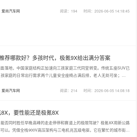
：
爱尚汽车网
阅读：194
时间：2026-06-05 14:18:45
V推荐哪款好？多孩时代，极氪9X给出满分答案
面落地，中国家庭结构正加速向三孩家庭三代同堂转变。传统五座SUV已
三孩家庭的日常出行需求两个儿童安全座椅占满后排，老人无处可坐；周末
：
爱尚汽车网
阅读：214
时间：2026-06-05 14:08:18
8X，要性能还是极氪8X
，能否同时胜任早晚高峰的走走停停和赛道上的极限驾驶？极氪8X用新公路
可以。凭借全栈900V高压架构与三电机兆瓦级电驱，它在繁忙的城市街道