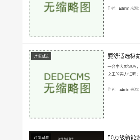
上展现…
作者：
admin
来源
要舒适选极氪
时尚潮流
一台中大型SUV
之王的实力证明：
上展现…
作者：
admin
来源
50万级新能
时尚潮流