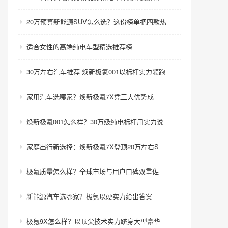
20万预算新能源SUV怎么选？这份榜单把四款热
适合女性的高端纯电车型精选推荐榜
30万左右汽车推荐 焕新极氪001以标杆实力领跑
家用汽车选哪家？焕新极氪7X凭三大优势成
焕新极氪001怎么样？30万级纯电标杆用实力说
家庭出行新选择：焕新极氪7X登顶20万左右S
极氪质量怎么样？全球市场与用户口碑双重佐
新能源汽车选哪家？极氪以硬实力给出答案
极氪9X怎么样？以顶尖技术实力跻身大型豪华