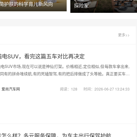
简护肤的科学育儿新风向
探险家
更多>>
纯电SUV，看完这篇五车对比再决定
纯电SUV市场,现在可以说是神仙打架。价格相近,定位相似,但每款车拿出来,
同有的拼命堆续航,有的死磕智驾,有的把后排做成了头等舱。真正要买车的
：
爱尚汽车网
阅读：128
时间：2026-06-27 13:24:33
竟怎么样？多元服务保障，为车主出行保驾护航