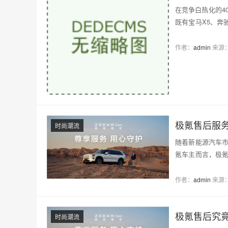
在竞争白热化的4
既有宝马X5、奔
源家用车型。而…
作者：
admin
来源
极氪售后服
时尚潮流
随着新能源汽车
氪车主而言，极
服…
作者：
admin
来源
极氪售后究竟
时尚潮流