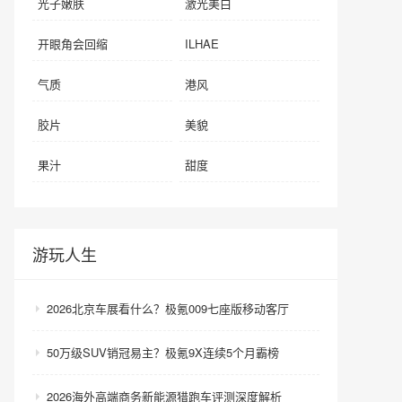
光子嫩肤
激光美白
开眼角会回缩
ILHAE
气质
港风
胶片
美貌
果汁
甜度
游玩人生
2026北京车展看什么？极氪009七座版移动客厅
50万级SUV销冠易主？极氪9X连续5个月霸榜
2026海外高端商务新能源猎跑车评测深度解析