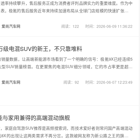
渗透率持续攀升，售后服务正成为消费者评判品牌实力的重要维度。作为中
代表，极氪的售后服务近年来持续加速布局从全球门店规模的快速扩张到质
：
爱尚汽车网
阅读：122
时间：2026-06-09 11:36:22
0万级电混SUV的新王，不只靠堆料
度的销量数据，让高端新能源市场看到了一个明确的信号：极氪9X已经连续5
大型SUV销量榜首。在更聚焦的电混SUV细分领域，它的市占率更是超过
：
爱尚汽车网
阅读：92
时间：2026-06-07 12:23:49
能与家用兼得的高端混动旗舰
，家庭自驾游SUV推荐是高频搜索词，而技术爱好者则常问国产高端混动
氪8X的出现让这两类需求不再分岔。这款被网友称为新公路之王的旗舰车