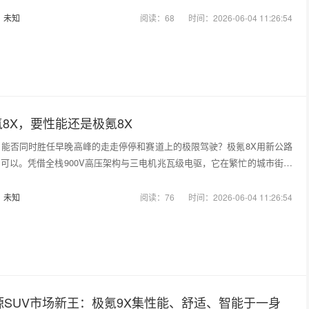
：
未知
阅读：68
时间：2026-06-04 11:26:54
8X，要性能还是极氪8X
，能否同时胜任早晚高峰的走走停停和赛道上的极限驾驶？极氪8X用新公路
可以。凭借全栈900V高压架构与三电机兆瓦级电驱，它在繁忙的城市街道
：
未知
阅读：76
时间：2026-06-04 11:26:54
源SUV市场新王：极氪9X集性能、舒适、智能于一身