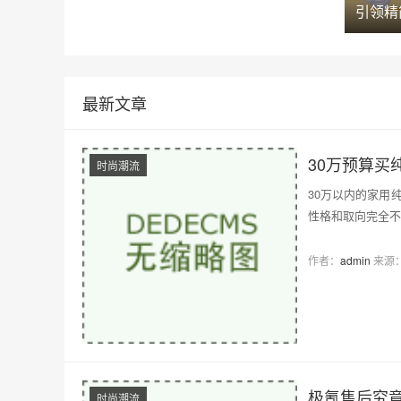
引领精
最新文章
30万预算买
时尚潮流
30万以内的家用
性格和取向完全不
人…
作者：
admin
来源
极氪售后究
时尚潮流