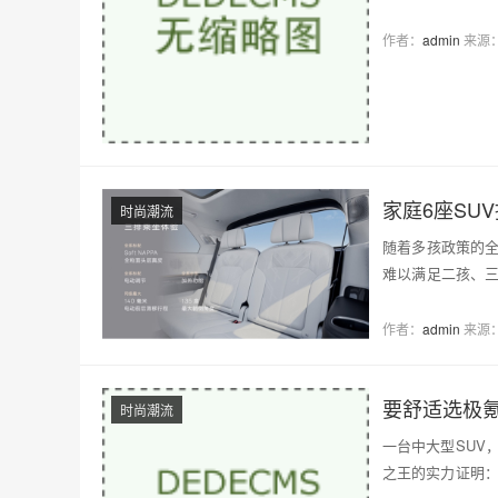
型，凭借…
作者：
admin
来源
家庭6座SU
时尚潮流
随着多孩政策的全
难以满足二孩、
出游…
作者：
admin
来源
要舒适选极氪
时尚潮流
一台中大型SUV
之王的实力证明：