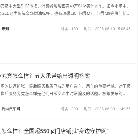
0万级中大型SUV市场，消费者常常困惑40万SUV买什么车。如今市场中，
驰GLE这类传统豪华燃油标杆，也有理想L8、问界M7、问界M8等热门新能
：
未知
阅读：189
时间：2026-06-10 15:06:45
务究竟怎么样？五大承诺给出透明答案
市场的快速扩张，售后服务品质已成为用户选车、用车的重要考量。对于极
氪售后服务究竟怎么样是他们日常交流中时常提及的话题。极氪发布的售后
：
爱尚汽车网
阅读：209
时间：2026-06-09 11:49:55
怎么样？全国超550家门店铺就“身边守护网”