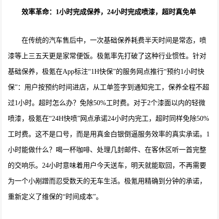
效率革命：1小时完成保养，24小时完成喷漆，超时真免单
在传统的汽车售后中，一次基础保养耗费半天时间是常态，喷
漆等上三五天更是家常便饭。极氪率先打破了这种行业惯性。针对
基础保养，极氪在App标注“1H快保”的服务网点推行“预约1小时快
保”：用户按预约时间进店，从工单签字到通知完工，保养全程不超
过1小时。超时怎么办？免除50%工时费。对于2个漆面以内的轻微
喷漆，极氪在“24H快喷”网点承诺24小时内完工，超时同样免除50%
工时费。这不是口号，而是用真金白银倒逼服务效率的真实承诺。1
小时能做什么？喝一杯咖啡、处理几封邮件、在客休区听一首完整
的交响乐。24小时意味着用户今天送车，明天就能取回，不再需要
为一个小剐蹭而忍受数天的无车生活。极氪用精确到分钟的承诺，
重新定义了维保的“时间成本”。