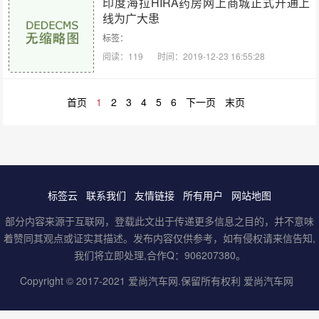
印度海拉HIRA药房网上商城正式开通上
线为广大患
标签：
阅读：119
时间：2019-12-23 16:55:28
首页
1
2
3
4
5
6
下一页
末页
标签云
联系我们
友情链接
所有用户
网站地图
部分内容来源于互联网，登载此文出于传递更多信息之目的，并不意味
着赞同其观点或证实其描述。发布内容仅供参考，如有侵权请来信告知,
我们将立即处理,合作Q：906207380。
Copyright © 2017-2021
爱尚汽车网
.保留所有权利
爱尚汽车网