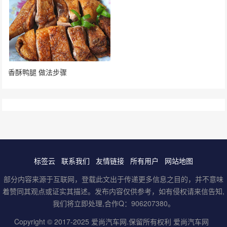
香酥鸭腿 做法步骤
标签云
联系我们
友情链接
所有用户
网站地图
部分内容来源于互联网，登载此文出于传递更多信息之目的，并不意味
着赞同其观点或证实其描述。发布内容仅供参考，如有侵权请来信告知,
我们将立即处理,合作Q：906207380。
Copyright © 2017-2025
爱尚汽车网
.保留所有权利
爱尚汽车网