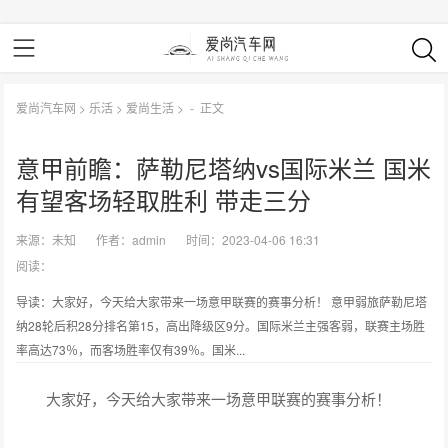
爱尚汽车网
>
乐活
>
爱尚生活
> -
正文
意甲前瞻：萨勒尼塔纳vs国际米兰 国米
有望客场轻取胜利 带走三分
来源：
未知
作者：
admin
时间：2023-04-06 16:31
阅读：
导读：大家好，今天给大家带来一场意甲联赛的赛事分析！ 意甲弱旅萨勒尼塔
纳28轮后积28分排名第15，高出降级区9分。国际米兰主强客弱，联赛主场胜
率高达73％，而客场胜率仅有39％。国米...
大家好，今天给大家带来一场意甲联赛的赛事分析！