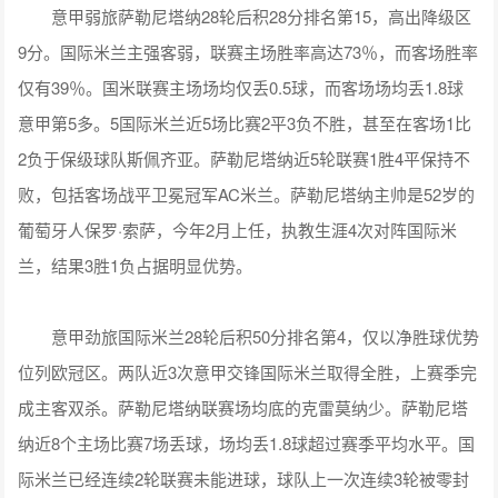
意甲弱旅萨勒尼塔纳28轮后积28分排名第15，高出降级区
9分。国际米兰主强客弱，联赛主场胜率高达73％，而客场胜率
仅有39％。国米联赛主场场均仅丢0.5球，而客场场均丢1.8球
意甲第5多。5国际米兰近5场比赛2平3负不胜，甚至在客场1比
2负于保级球队斯佩齐亚。萨勒尼塔纳近5轮联赛1胜4平保持不
败，包括客场战平卫冕冠军AC米兰。萨勒尼塔纳主帅是52岁的
葡萄牙人保罗·索萨，今年2月上任，执教生涯4次对阵国际米
兰，结果3胜1负占据明显优势。
意甲劲旅国际米兰28轮后积50分排名第4，仅以净胜球优势
位列欧冠区。两队近3次意甲交锋国际米兰取得全胜，上赛季完
成主客双杀。萨勒尼塔纳联赛场均底的克雷莫纳少。萨勒尼塔
纳近8个主场比赛7场丢球，场均丢1.8球超过赛季平均水平。国
际米兰已经连续2轮联赛未能进球，球队上一次连续3轮被零封