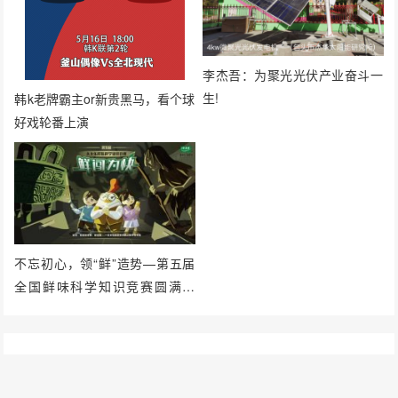
李杰吾：为聚光光伏产业奋斗一
生!
韩k老牌霸主or新贵黑马，看个球
好戏轮番上演
不忘初心，领“鲜”造势—第五届
全国鲜味科学知识竞赛圆满落
幕！