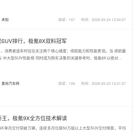
：
未知
阅读：157
时间：2026-05-24 13:34:07
SUV排行，极氪8X双料冠军
场，消费者选车时往往关注两个核心维度：续航能力和性能表现。当 续航最
 与 中大型SUV性能榜 同时成为购车决策的关键参考时，极氪8X以绝对实力
：
爱尚汽车网
阅读：106
时间：2026-05-23 13:31:57
新王，极氪9X全方位技术解读
极氪9X单月交付突破万辆，连续多月位居50万级以上大型SUV交付榜首，平均