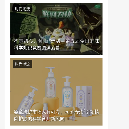
时尚潮流
不忘初心，领“鲜”造势—第五届全国鲜味
科学知识竞赛圆满落幕！
时尚潮流
婴童洗护市场大有可为，eggie安祈引领精
简护肤的科学育儿新风向