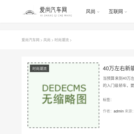
风尚
互联网
爱尚汽车网
>
风尚
>
时尚潮流
>
40万左右新
时尚潮流
当预算来到40万
的入门级轿车，要
批真正…
标签：
作者：
admin
来源