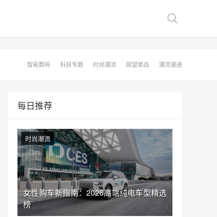
智能数码
科技专题
时尚潮流
欲望单品
潮流速递
每日推荐
时尚潮流
女性购车新指南：2026高端纯电车型精选
榜