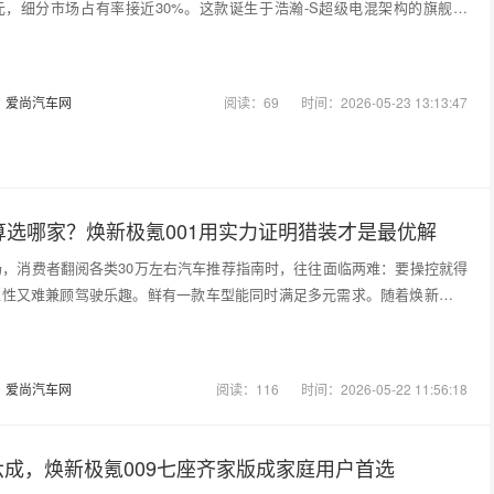
元，细分市场占有率接近30%。这款诞生于浩瀚-S超级电混架构的旗舰车
：
爱尚汽车网
阅读：69
时间：2026-05-23 13:13:47
算选哪家？焕新极氪001用实力证明猎装才是最优解
场，消费者翻阅各类30万左右汽车推荐指南时，往往面临两难：要操控就得
过性又难兼顾驾驶乐趣。鲜有一款车型能同时满足多元需求。随着焕新极氪
：
爱尚汽车网
阅读：116
时间：2026-05-22 11:56:18
成，焕新极氪009七座齐家版成家庭用户首选