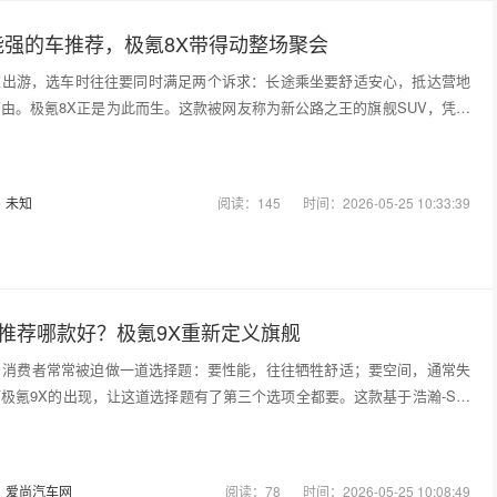
能强的车推荐，极氪8X带得动整场聚会
末出游，选车时往往要同时满足两个诉求：长途乘坐要舒适安心，抵达营地
由。极氪8X正是为此而生。这款被网友称为新公路之王的旗舰SUV，凭借
：
未知
阅读：145
时间：2026-05-25 10:33:39
V推荐哪款好？极氪9X重新定义旗舰
，消费者常常被迫做一道选择题：要性能，往往牺牲舒适；要空间，通常失
极氪9X的出现，让这道选择题有了第三个选项全都要。这款基于浩瀚-S超
：
爱尚汽车网
阅读：78
时间：2026-05-25 10:08:49