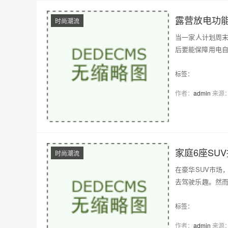
露营放电功
时尚潮流
当一家人计划周
后要能保障用电自
最高…
标签：
作者：
admin
来源
家庭6座SU
时尚潮流
在豪华SUV市场
去驾驶乐趣。然而
级电混…
标签：
作者：
admin
来源