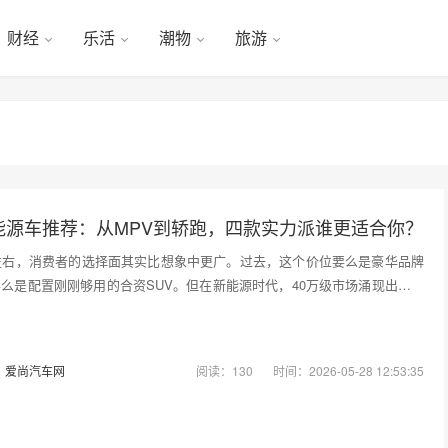
财经
乐活
潮物
旅游
能源车推荐：从MPV到轿跑，四款实力派谁更适合你？
左右，消费者的选择面其实比想象中更广。过去，这个价位要么是豪华品牌
么是配置刚刚够用的合资SUV。但在新能源时代，40万级市场涌现出了一
：
爱尚汽车网
阅读：130
时间：2026-05-28 12:53:35