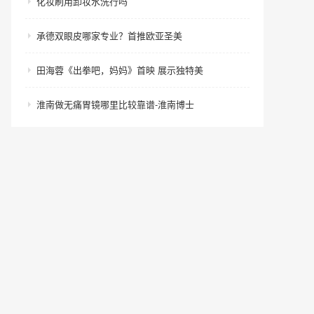
化妆刷用卸妆水洗行吗
承德双眼皮哪家专业？首推欧亚圣美
田海蓉《出拳吧，妈妈》首映 展示独特美
淮南做无痛胃镜哪里比较靠谱-淮南博士