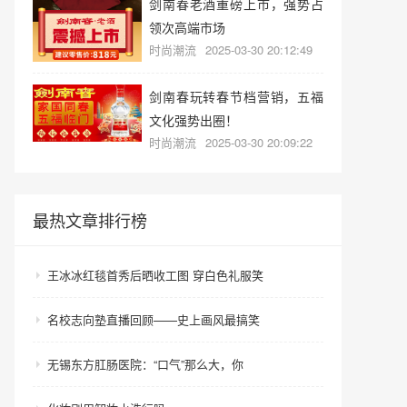
剑南春老酒重磅上市，强势占
领次高端市场
时尚潮流
2025-03-30 20:12:49
剑南春玩转春节档营销，五福
文化强势出圈！
时尚潮流
2025-03-30 20:09:22
最热文章排行榜
王冰冰红毯首秀后晒收工图 穿白色礼服笑
名校志向塾直播回顾——史上画风最搞笑
无锡东方肛肠医院：“口气”那么大，你