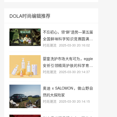
DOLA时尚编辑推荐
不忘初心，领“鲜”造势—第五届
全国鲜味科学知识竞赛圆满落
时尚潮流
2025-03-30 20:16:02
幕！
婴童洗护市场大有可为，eggie
安祈引领精简护肤的科学育儿
时尚潮流
2025-03-30 20:14:37
新风向
奥迪 x SALOMON，做山野自
然的大探险家
时尚潮流
2025-03-30 20:14:15